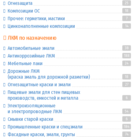
Огнезащита
25
Композиции ОС
18
Прочее: герметики, мастики
7
Цинконаполненные композиции
14
ЛКМ по назначению
Автомобильные эмали
38
Антикоррозийные ЛКМ
188
Мебельные лаки
24
Дорожные ЛКМ
(краска эмаль для дорожной разметки)
18
Огнезащитные краски и эмали
27
Пищевые эмали для стен пищевых
производств, емкостей и металла
6
Электроизоляционные
и электропроводные ЛКМ
54
Смывки старой краски
6
Промышленные краски и спецэмали
184
Фасадные краски, эмали, грунты
74