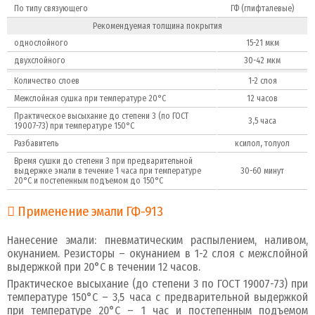
По типу связующего
ГФ (глифталевые)
Рекомендуемая толщина покрытия
однослойного
15-21 мкм
двухслойного
30-42 мкм
Количество слоев
1-2 слоя
Межслойная сушка при температуре 20°С
12 часов
Практическое высыхание до степени 3 (по ГОСТ
3,5 часа
19007-73) при температуре 150°С
Разбавитель
ксилол, толуол
Время сушки до степени 3 при предварительной
выдержке эмали в течение 1 часа при температуре
30-60 минут
20°С и постепенным подъемом до 150°С
Применение эмали ГФ-913
Нанесение эмали: пневматическим распылением, наливом,
окунанием. Резисторы – окунанием в 1-2 слоя с межслойной
выдержкой при 20°С в течении 12 часов.
Практическое высыхание (до степени 3 по ГОСТ 19007-73) при
температуре 150°С – 3,5 часа с предварительной выдержкой
при температуре 20°С – 1 час и постепенным подъемом