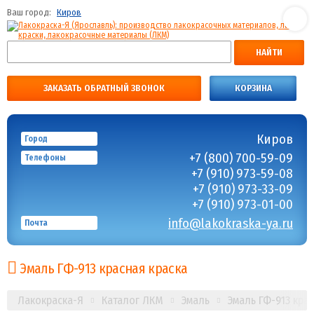
Ваш город:
Киров
НАЙТИ
ЗАКАЗАТЬ ОБРАТНЫЙ ЗВОНОК
КОРЗИНА
Киров
Город
+7 (800) 700-59-09
Телефоны
+7 (910) 973-59-08
+7 (910) 973-33-09
+7 (910) 973-01-00
info@lakokraska-ya.ru
Почта
Эмаль ГФ-913 красная краска
Лакокраска-Я
Каталог ЛКМ
Эмаль
Эмаль ГФ-913 кра