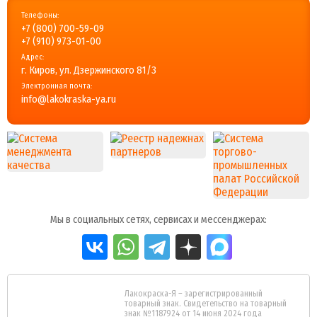
Телефоны:
+7 (800) 700-59-09
+7 (910) 973-01-00
Адрес:
г. Киров, ул. Дзержинского 81/3
Электронная почта:
info@lakokraska-ya.ru
Мы в социальных сетях, сервисах и мессенджерах:
Лакокраска-Я – зарегистрированный
товарный знак. Свидетельство на товарный
знак №1187924 от 14 июня 2024 года