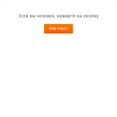
Ваш город:
Киров
Если вы человек, нажмите на кнопку
НАЙТИ
Я НЕ РОБОТ
ЗАКАЗАТЬ ОБРАТНЫЙ ЗВОНОК
КОРЗИНА
Киров
Город
+7 (800) 700-59-09
Телефоны
+7 (910) 973-59-08
+7 (910) 973-33-09
+7 (910) 973-01-00
info@lakokraska-ya.ru
Почта
МастикаТекс
Лакокраска-Я
Каталог ЛКМ
Грунтовка
Гидроизоляци