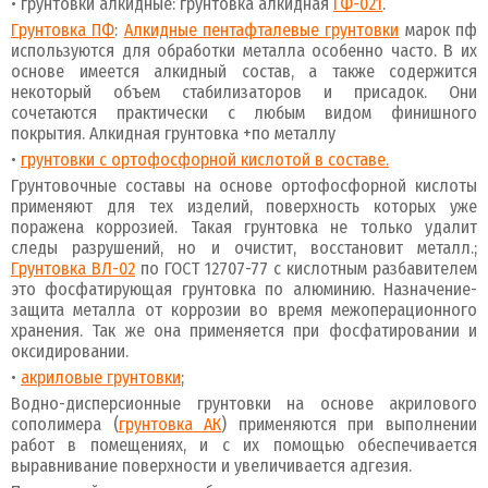
• грунтовки алкидные: грунтовка алкидная
ГФ-021
.
Грунтовка ПФ
:
Алкидные пентафталевые грунтовки
марок пф
используются для обработки металла особенно часто. В их
основе имеется алкидный состав, а также содержится
некоторый объем стабилизаторов и присадок. Они
сочетаются практически с любым видом финишного
покрытия. Алкидная грунтовка +по металлу
•
грунтовки с ортофосфорной кислотой в составе.
Грунтовочные составы на основе ортофосфорной кислоты
применяют для тех изделий, поверхность которых уже
поражена коррозией. Такая грунтовка не только удалит
следы разрушений, но и очистит, восстановит металл.;
Грунтовка ВЛ-02
по ГОСТ 12707-77 с кислотным разбавителем
это фосфатирующая грунтовка по алюминию. Назначение-
защита металла от коррозии во время межоперационного
хранения. Так же она применяется при фосфатировании и
оксидировании.
•
акриловые грунтовки
;
Водно-дисперсионные грунтовки на основе акрилового
сополимера (
грунтовка АК
) применяются при выполнении
работ в помещениях, и с их помощью обеспечивается
выравнивание поверхности и увеличивается адгезия.