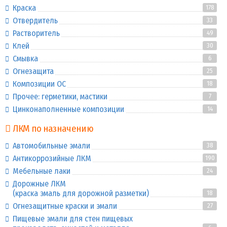
Краска
178
Отвердитель
33
Растворитель
49
Клей
30
Смывка
6
Огнезащита
25
Композиции ОС
18
Прочее: герметики, мастики
7
Цинконаполненные композиции
14
ЛКМ по назначению
Автомобильные эмали
38
Антикоррозийные ЛКМ
190
Мебельные лаки
24
Дорожные ЛКМ
(краска эмаль для дорожной разметки)
18
Огнезащитные краски и эмали
27
Пищевые эмали для стен пищевых