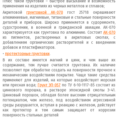
Плюс такой грунтовки – быстрое высыхание и возможность
применения на изделиях из черных металлов и сплавов;
Акриловой
грунтовкой АК-070
гост 25718 окрашивают
алюминиевые, магниевые, титановые и стальные поверхности
деталей и приборов. Широко применяется в судоремонте,
судостроении, в военной и гражданской авиации. АК-070
характеризуется как грунтовка по алюминию. Состоит
АК-070
из пигментов, растворенных в акриловых смолах, с
добавлением органических растворителей и с введением
добавок и пластификаторов.
•
протекторные грунтовки
.
В их составе имеется магний и цинк, и чем выше их
содержание, тем лучше считается грунтовка. Их наличие
позволяет при обработке создать на поверхности прочное к
механическим воздействиям покрытие. Чаще такие средства
применяют для изделий, на которые воздействует морская
или пресная вода;
Грунт ЭП-057
по ТУ 6-10-1117-85 состоит из
цинкового порошка, в растворе эпоксидной смолы Э-41.
Цинковый порошок, обладая более высоким отрицательным
потенциалом, чем железо, под воздействием агрессивной
среды разрушается, вступая в реакцию с железом, действует
как протектор и тем самым защищает от коррозии
поверхность стальных деталей