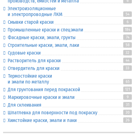
производств, емкостей и металла
6
Электроизоляционные
и электропроводные ЛКМ
54
Смывки старой краски
6
Промышленные краски и спецэмали
184
Фасадные краски, эмали, грунты
74
Строительные краски, эмали, лаки
58
Судовые краски
32
Растворитель для краски
44
Отвердитель для краски
33
Термостойкие краски
и эмали по металлу
65
Для грунтования перед покраской
121
Маркировочные краски и эмали
9
Для склеивания
31
Шпатлевка для поверхности под покраску
30
Химстойкие краски, эмали и лаки
26