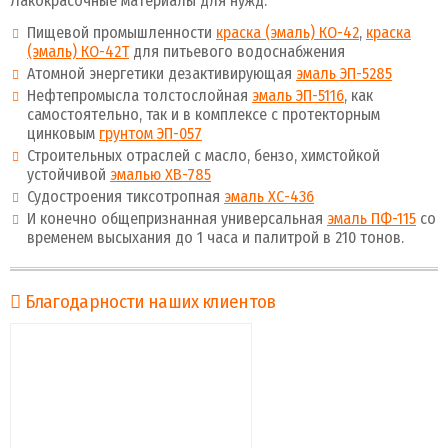
Лакокрасочные материалы для нужд:
Пищевой промышленности
краска (эмаль) КО-42
,
краска
(эмаль) КО-42Т
для питьевого водоснабжения
Атомной энергетики дезактивирующая
эмаль ЭП-5285
Нефтепромысла толстослойная
эмаль ЭП-5116
, как
самостоятельно, так и в комплексе с протекторным
цинковым
грунтом ЭП-057
Строительных отраслей с масло, бензо, химстойкой
устойчивой
эмалью ХВ-785
Судостроения тиксотропная
эмаль ХС-436
И конечно общепризнанная универсальная
эмаль ПФ-115
со
временем высыхания до 1 часа и палитрой в 210 тонов.
Благодарности наших клиентов