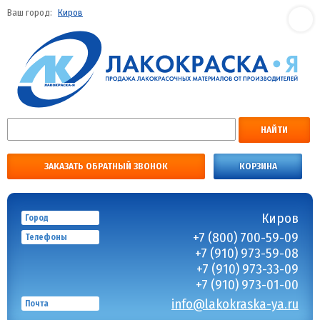
Ваш город:
Киров
НАЙТИ
ЗАКАЗАТЬ ОБРАТНЫЙ ЗВОНОК
КОРЗИНА
Киров
Город
+7 (800) 700-59-09
Телефоны
+7 (910) 973-59-08
+7 (910) 973-33-09
+7 (910) 973-01-00
info@lakokraska-ya.ru
Почта