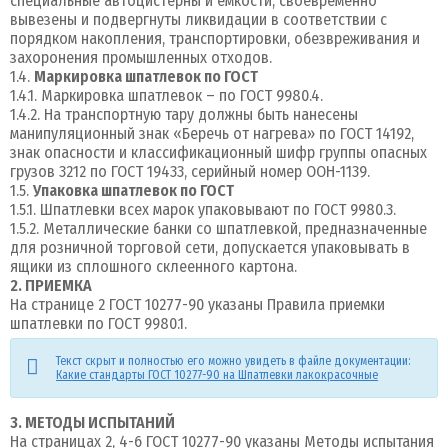
специальные автоцистерны и емкости, своевременно
вывезены и подвергнуты ликвидации в соответствии с
порядком накопления, транспортировки, обезвреживания и
захоронения промышленных отходов.
1.4.
Маркировка шпатлевок по ГОСТ
1.4.1. Маркировка шпатлевок – по ГОСТ 9980.4.
1.4.2. На транспортную тару должны быть нанесены
манипуляционный знак «Беречь от нагрева» по ГОСТ 14192,
знак опасности и классификационный шифр группы опасных
грузов 3212 по ГОСТ 19433, серийный номер ООН-1139.
1.5.
Упаковка шпатлевок по ГОСТ
1.5.1. Шпатлевки всех марок упаковывают по ГОСТ 9980.3.
1.5.2. Металлические банки со шпатлевкой, предназначенные
для розничной торговой сети, допускается упаковывать в
ящики из сплошного склеенного картона.
2. ПРИЕМКА
На странице 2 ГОСТ 10277-90 указаны Правила приемки
шпатлевки по ГОСТ 9980.1.
Текст скрыт и полностью его можно увидеть в файле документации:
Какие стандарты ГОСТ 10277-90 на Шпатлевки лакокрасочные
3. МЕТОДЫ ИСПЫТАНИЙ
На страницах 2, 4-6 ГОСТ 10277-90 указаны Методы испытания