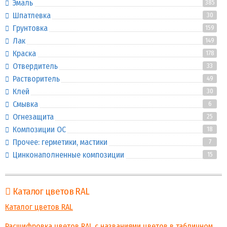
Эмаль
385
Шпатлевка
30
Грунтовка
159
Лак
149
Краска
178
Отвердитель
33
Растворитель
49
Клей
30
Смывка
6
Огнезащита
25
Композиции ОС
18
Прочее: герметики, мастики
7
Цинконаполненные композиции
15
Каталог цветов RAL
Каталог цветов RAL
Расшифровка цветов RAL с названиями цветов в табличном