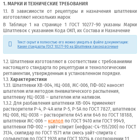
1. МАРКИ И ТЕХНИЧЕСКИЕ ТРЕБОВАНИЯ
1.1. В зависимости от рецептуры и назначения шпатлевки
изготовляют нескольких марок
В Таблице 1 на странице 1 ГОСТ 10277-90 указаны Марки
Шпатлевок с указанием Кода ОКП, их Состава и Назначение
Текст скрыт и полностью его можно увидеть в файле документации:
Какие стандарты ГОСТ 10277-90 на Шпатлевки лакокрасочные
1.2. Шпатлевки изготовляют в соответствии с требованиями
настоящего стандарта по рецептурам и технологическим
регламентам, утвержденным в установленном порядке.
1.3.
Характеристики
1.3.1. Шпатлевки ХВ-004, НЦ-008, МС-006, ПФ-002 наносят
шпателем или методом пневматического распыления,
шпатлевку НЦ-0038 – шпателем или наливом.
1.3.2. Для разбавления шпатлевки ХВ-004 применяют
растворители P-4, Р-4А или P-5, Р-5А по ГОСТ 7827, шпатлевок
НЦ-008, НЦ-0038 – растворители 645 или 646 по ГОСТ 18188,
шпатлевки МС-006 –
ксилол
по ГОСТ 9410 или ГОСТ 9949,
шпатлевки ПФ-002 – уайт-спирит (нефрас-С4-155/200) по ГОСТ
3134, скипидар по ГОСТ 1571 или смесь уайт-спирита с
сольвентом по ГОСТ 1928 или ГОСТ 10214 в соотношении 1:1