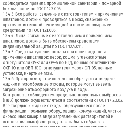
соблюдаться правила промышленной санитарии и пожарной
безопасности по ГОСТ 12.3.005.
1.3.4.3. Все работы, связанные с изготовителем и применением
шпатлевок, должны проводиться в цехах, снабженных
приточно-вытяжной вентиляцией и противопожарными
средствами по ГОСТ 12.1.005.
1.3.4.4. Лица, связанные с изготовлением и применением
шпатлевок, должны быть обеспечены средствами
индивидуальной защиты по ГОСТ 12.4.011.
1.3.4.5. Средства тушения пожара при производстве и
применении шпатлевок: песок, кошма, углекислотные
огнетушители ОУ-2 или ОУ-5 по НТД, пенные огнетушители
ОХП-Ю или ОВП-ЮО, огнетушители марок ОП-05, пенные
установки, инертные газы.
1.3.4.6. При производстве шпатлевок образуются твердые,
жидкие и газообразные отходы, которые могут вызвать
загрязнение атмосферного воздуха и воды.
Контроль за соблюдением предельно допустимых выбросов
(ПДВ) должен осуществляться в соответствии с ГОСТ 17.2.3.02.
Все твердые и жидкие отходы, образующиеся после
фильтрации, промывки оборудования, коммуникаций, чистки
окрасочных камер в виде загрязненных растворителей и
использованных фильтров, должны быть собраны в