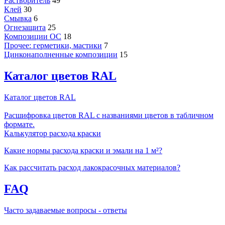
Растворитель
49
Клей
30
Смывка
6
Огнезащита
25
Композиции ОС
18
Прочее: герметики, мастики
7
Цинконаполненные композиции
15
Каталог цветов RAL
Каталог цветов RAL
Расшифровка цветов RAL с названиями цветов в табличном
формате.
Калькулятор расхода краски
Какие нормы расхода краски и эмали на 1 м²?
Как рассчитать расход лакокрасочных материалов?
FAQ
Часто задаваемые вопросы - ответы