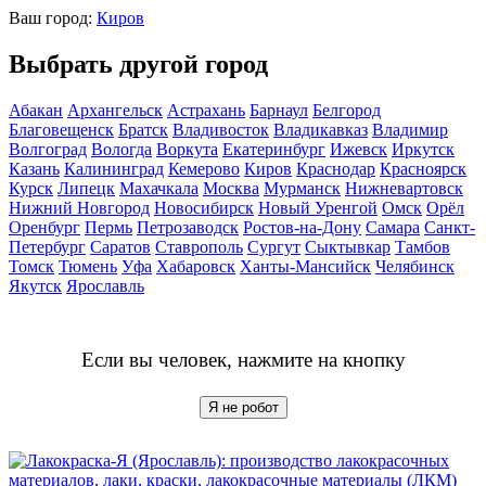
Ваш город:
Киров
Выбрать другой город
Абакан
Архангельск
Астрахань
Барнаул
Белгород
Благовещенск
Братск
Владивосток
Владикавказ
Владимир
Волгоград
Вологда
Воркута
Екатеринбург
Ижевск
Иркутск
Казань
Калининград
Кемерово
Киров
Краснодар
Красноярск
Курск
Липецк
Махачкала
Москва
Мурманск
Нижневартовск
Нижний Новгород
Новосибирск
Новый Уренгой
Омск
Орёл
Оренбург
Пермь
Петрозаводск
Ростов-на-Дону
Самара
Санкт-
Петербург
Саратов
Ставрополь
Сургут
Сыктывкар
Тамбов
Томск
Тюмень
Уфа
Хабаровск
Ханты-Мансийск
Челябинск
Якутск
Ярославль
Если вы человек, нажмите на кнопку
Я не робот