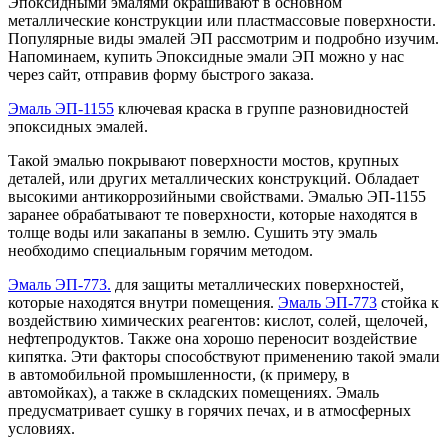
Эпоксидными эмалями окрашивают в основном
металлические конструкции или пластмассовые поверхности.
Популярные виды эмалей ЭП рассмотрим и подробно изучим.
Напоминаем, купить Эпоксидные эмали ЭП можно у нас
через сайт, отправив форму быстрого заказа.
Эмаль ЭП-1155
ключевая краска в группе разновидностей
эпоксидных эмалей.
Такой эмалью покрывают поверхности мостов, крупных
деталей, или других металлических конструкций. Обладает
высокими антикоррозийными свойствами. Эмалью ЭП-1155
заранее обрабатывают те поверхности, которые находятся в
толще воды или закапаны в землю. Сушить эту эмаль
необходимо специальным горячим методом.
Эмаль ЭП-773.
для защиты металлических поверхностей,
которые находятся внутри помещения.
Эмаль ЭП-773
стойка к
воздействию химических реагентов: кислот, солей, щелочей,
нефтепродуктов. Также она хорошо переносит воздействие
кипятка. Эти факторы способствуют применению такой эмали
в автомобильной промышленности, (к примеру, в
автомойках), а также в складских помещениях. Эмаль
предусматривает сушку в горячих печах, и в атмосферных
условиях.