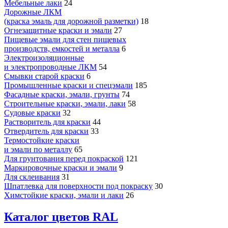
Мебельные лаки
24
Дорожные ЛКМ
(краска эмаль для дорожной разметки)
18
Огнезащитные краски и эмали
27
Пищевые эмали для стен пищевых
производств, емкостей и металла
6
Электроизоляционные
и электропроводные ЛКМ
54
Смывки старой краски
6
Промышленные краски и спецэмали
185
Фасадные краски, эмали, грунты
74
Строительные краски, эмали, лаки
58
Судовые краски
32
Растворитель для краски
44
Отвердитель для краски
33
Термостойкие краски
и эмали по металлу
65
Для грунтования перед покраской
121
Маркировочные краски и эмали
9
Для склеивания
31
Шпатлевка для поверхности под покраску
30
Химстойкие краски, эмали и лаки
26
Каталог цветов RAL