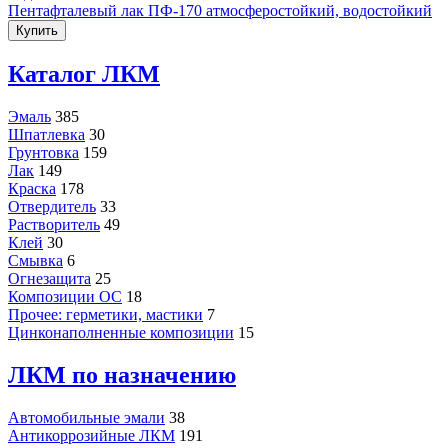
Пентафталевый лак ПФ-170 атмосферостойкий, водостойкий
Купить
Каталог ЛКМ
Эмаль
385
Шпатлевка
30
Грунтовка
159
Лак
149
Краска
178
Отвердитель
33
Растворитель
49
Клей
30
Смывка
6
Огнезащита
25
Композиции ОС
18
Прочее: герметики, мастики
7
Цинконаполненные композиции
15
ЛКМ по назначению
Автомобильные эмали
38
Антикоррозийные ЛКМ
191