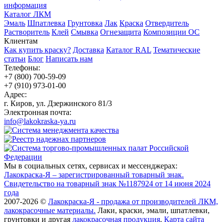
информация
Каталог ЛКМ
Эмаль
Шпатлевка
Грунтовка
Лак
Краска
Отвердитель
Растворитель
Клей
Смывка
Огнезащита
Композиции ОС
Клиентам
Как купить краску?
Доставка
Каталог RAL
Тематические
статьи
Блог
Написать нам
Телефоны:
+7 (800) 700-59-09
+7 (910) 973-01-00
Адрес:
г. Киров, ул. Дзержинского 81/3
Электронная почта:
info@lakokraska-ya.ru
Мы в социальных сетях, сервисах и мессенджерах:
Лакокраска-Я – зарегистрированный товарный знак.
Свидетельство на товарный знак №1187924 от 14 июня 2024
года
2007-2026 ©
Лакокраска-Я - продажа от производителей ЛКМ,
лакокрасочные материалы.
Лаки, краски, эмали, шпатлевки,
грунтовки и другая
лакокрасочная продукция
.
Карта сайта