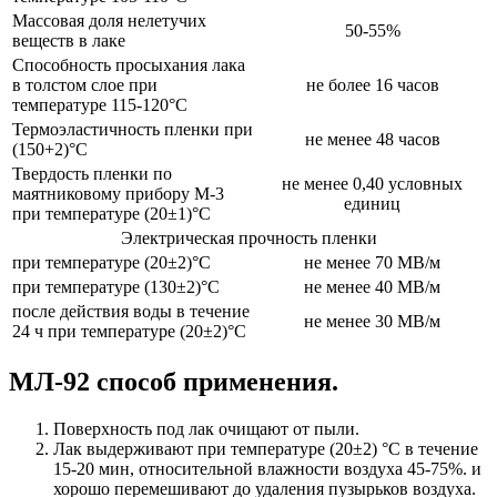
Массовая доля нелетучих
50-55%
веществ в лаке
Способность просыхания лака
в толстом слое при
не более 16 часов
температуре 115-120°С
Термоэластичность пленки при
не менее 48 часов
(150+2)°С
Твердость пленки по
не менее 0,40 условных
маятниковому прибору М-3
единиц
при температуре (20±1)°С
Электрическая прочность пленки
при температуре (20±2)°С
не менее 70 МВ/м
при температуре (130±2)°С
не менее 40 МВ/м
после действия воды в течение
не менее 30 МВ/м
24 ч при температуре (20±2)°С
МЛ-92 способ применения.
Поверхность под лак очищают от пыли.
Лак выдерживают при температуре (20±2) °С в течение
15-20 мин, относительной влажности воздуха 45-75%. и
хорошо перемешивают до удаления пузырьков воздуха.