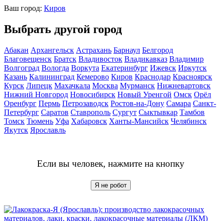
Ваш город:
Киров
Выбрать другой город
Абакан
Архангельск
Астрахань
Барнаул
Белгород
Благовещенск
Братск
Владивосток
Владикавказ
Владимир
Волгоград
Вологда
Воркута
Екатеринбург
Ижевск
Иркутск
Казань
Калининград
Кемерово
Киров
Краснодар
Красноярск
Курск
Липецк
Махачкала
Москва
Мурманск
Нижневартовск
Нижний Новгород
Новосибирск
Новый Уренгой
Омск
Орёл
Оренбург
Пермь
Петрозаводск
Ростов-на-Дону
Самара
Санкт-
Петербург
Саратов
Ставрополь
Сургут
Сыктывкар
Тамбов
Томск
Тюмень
Уфа
Хабаровск
Ханты-Мансийск
Челябинск
Якутск
Ярославль
Если вы человек, нажмите на кнопку
Я не робот