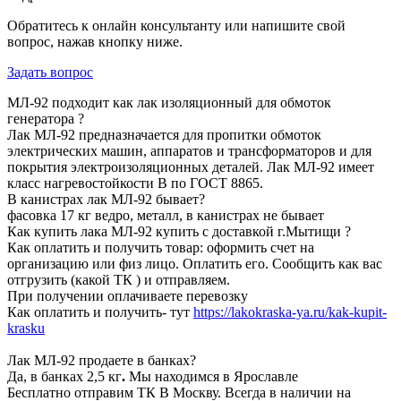
Обратитесь к онлайн консультанту или напишите свой
вопрос, нажав кнопку ниже.
Задать вопрос
МЛ-92 подходит как лак изоляционный для обмоток
генератора ?
Лак МЛ-92 предназначается для пропитки обмоток
электрических машин, аппаратов и трансформаторов и для
покрытия электроизоляционных деталей. Лак МЛ-92 имеет
класс нагревостойкости В по ГОСТ 8865.
В канистрах лак МЛ-92 бывает?
фасовка 17 кг ведро, металл, в канистрах не бывает
Как купить лака МЛ-92 купить с доставкой г.Мытищи ?
К
ак оплатить и получить товар:
оформить счет на
организацию или физ лицо. Оплатить его. Сообщить как вас
отгрузить (какой ТК ) и отправляем.
При получении оплачиваете перевозку
Как оплатить и получить- тут
https://lakokraska-ya.ru/kak-kupit-
krasku
Лак МЛ-92 продаете в банках?
Да, в банках 2,5 кг
.
Мы находимся в Ярославле
Бесплатно отправим ТК В Москву. Всегда в наличии на