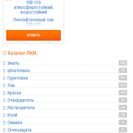
Пентафталевый лак
ПФ-170
атмосферостойкий,
водостойкий
КУПИТЬ
Каталог ЛКМ
Эмаль
385
Шпатлевка
30
Грунтовка
159
Лак
149
Краска
178
Отвердитель
33
Растворитель
49
Клей
30
Смывка
6
Огнезащита
25