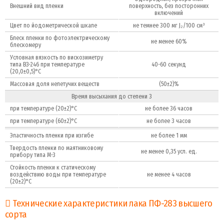
Внешний вид пленки
поверхность, без посторонних
включений
Цвет по йодометрической шкале
не темнее 300 мг J₂/100 см³
Блеск пленки по фотоэлектрическому
не менее 60%
блескомеру
Условная вязкость по вискозиметру
типа ВЗ-246 при температуре
40-60 секунд
(20,0±0,5)°C
Массовая доля нелетучих веществ
(50±2)%
Время высыхания до степени 3
при температуре (20±2)°C
не более 36 часов
при температуре (60±2)°C
не более 3 часов
Эластичность пленки при изгибе
не более 1 мм
Твердость пленки по маятниковому
не менее 0,35 усл. ед.
прибору типа М-3
Стойкость пленки к статическому
воздействию воды при температуре
не менее 4 часов
(20±2)°C
Технические характеристики лака ПФ-283 высшего
сорта