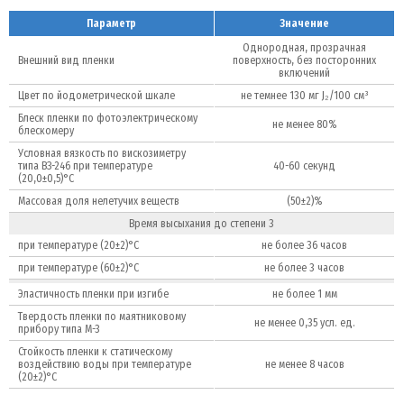
Параметр
Значение
Однородная, прозрачная
Внешний вид пленки
поверхность, без посторонних
включений
Цвет по йодометрической шкале
не темнее 130 мг J₂/100 см³
Блеск пленки по фотоэлектрическому
не менее 80%
блескомеру
Условная вязкость по вискозиметру
типа ВЗ-246 при температуре
40-60 секунд
(20,0±0,5)°C
Массовая доля нелетучих веществ
(50±2)%
Время высыхания до степени 3
при температуре (20±2)°C
не более 36 часов
при температуре (60±2)°C
не более 3 часов
Эластичность пленки при изгибе
не более 1 мм
Твердость пленки по маятниковому
не менее 0,35 усл. ед.
прибору типа М-3
Стойкость пленки к статическому
воздействию воды при температуре
не менее 8 часов
(20±2)°C