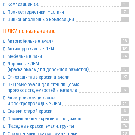
Композиции ОС
18
Прочее: герметики, мастики
7
Цинконаполненные композиции
15
ЛКМ по назначению
Автомобильные эмали
38
Антикоррозийные ЛКМ
191
Мебельные лаки
24
Дорожные ЛКМ
(краска эмаль для дорожной разметки)
18
Огнезащитные краски и эмали
27
Пищевые эмали для стен пищевых
производств, емкостей и металла
6
Электроизоляционные
и электропроводные ЛКМ
54
Смывки старой краски
6
Промышленные краски и спецэмали
185
Фасадные краски, эмали, грунты
74
Строительные краски, эмали, лаки
58