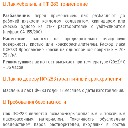
Лак мебельный ПФ-283 применение
Разбавление:
перед применением лак разбавляют до
рабочей вязкости ксилолом, сольвентом, скипидаром или
смесью одного из этих растворителей с уайт-спиритом
(нефрас С4-155/200).
Нанесение:
наносят на предварительно очищенную
поверхность кистью или краскораспылителем. Расход лака
ПФ-283 Ярославские краски на однослойное покрытие – 70-
75 г/м².
Режим сушки
:
лак по гост высыхает при температуре (20±2)°C
– 36 часов.
Лак по дереву ПФ-283 гарантийный срок хранения
Масляный лак ПФ-283 годен 12 месяцев с даты изготовления.
Требования безопасности
Лак ПФ-283 является пожаро-взрывоопасным и токсичным
лакокрасочным материалом. Токсичность обусловлена
воздействием паров растворителей, входящих в состав