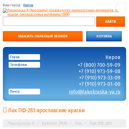
Ваш город:
Киров
НАЙТИ
ЗАКАЗАТЬ ОБРАТНЫЙ ЗВОНОК
КОРЗИНА
Киров
Город
+7 (800) 700-59-09
Телефоны
+7 (910) 973-59-08
+7 (910) 973-33-09
+7 (910) 973-01-00
info@lakokraska-ya.ru
Почта
Лак ПФ-283 ярославские краски
Лакокраска-Я
Каталог ЛКМ
Лак
Лак ПФ-283