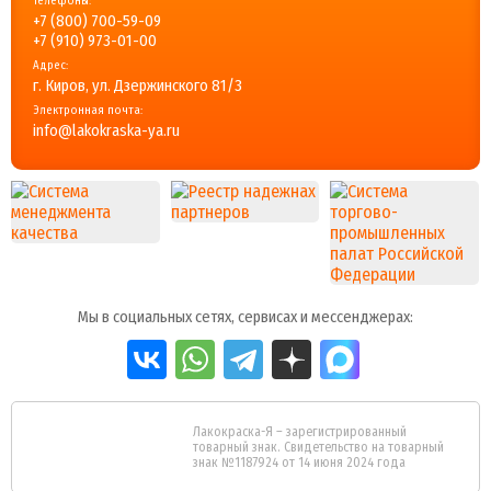
Телефоны:
+7 (800) 700-59-09
+7 (910) 973-01-00
Адрес:
г. Киров, ул. Дзержинского 81/3
Электронная почта:
info@lakokraska-ya.ru
Мы в социальных сетях, сервисах и мессенджерах:
Лакокраска-Я – зарегистрированный
товарный знак. Свидетельство на товарный
знак №1187924 от 14 июня 2024 года